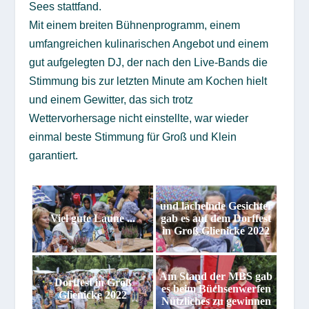
Sees stattfand.
Mit einem breiten Bühnenprogramm, einem
umfangreichen kulinarischen Angebot und einem
gut aufgelegten DJ, der nach den Live-Bands die
Stimmung bis zur letzten Minute am Kochen hielt
und einem Gewitter, das sich trotz
Wettervorhersage nicht einstellte, war wieder
einmal beste Stimmung für Groß und Klein
garantiert.
und lächelnde Gesichter
Viel gute Laune ...
gab es auf dem Dorffest
in Groß Glienicke 2022
Am Stand der MBS gab
Dorffest in Groß
es beim Büchsenwerfen
Glienicke 2022
Nützliches zu gewinnen