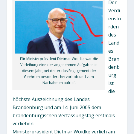
Der
Verdi
ensto
rden
des
Land
es
Bran
Für Ministerpräsident Dietmar Woidke war die
Verleihung eine der angenehmen Aufgaben in
denb
diesem Jahr, bei der er das Engagement der
urg
Geehrten besonders hervorhob und zum
ist
Nachahmen aufrief.
die
höchste Auszeichnung des Landes
Brandenburg und am 14. Juni 2005 dem
brandenburgischen Verfassungstag erstmals
verliehen.
Ministerpräsident Dietmar Woidke verlieh am