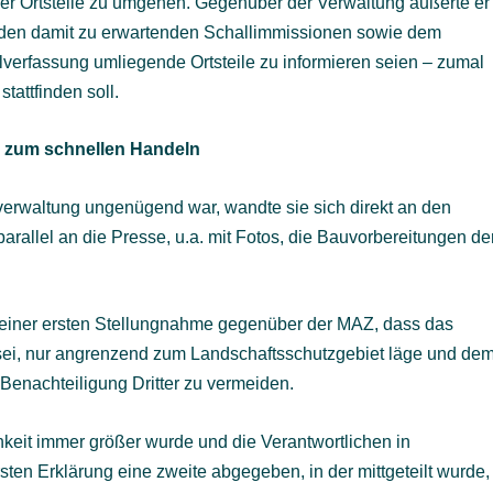
 der Ortsteile zu umgehen. Gegenüber der Verwaltung äußerte er
 den damit zu erwartenden Schallimmissionen sowie dem
rfassung umliegende Ortsteile zu informieren seien – zumal
tattfinden soll.
ng zum schnellen Handeln
erwaltung ungenügend war, wandte sie sich direkt an den
rallel an die Presse, u.a. mit Fotos, die Bauvorbereitungen de
n einer ersten Stellungnahme gegenüber der MAZ, dass das
 sei, nur angrenzend zum Landschaftsschutzgebiet läge und de
 Benachteiligung Dritter zu vermeiden.
chkeit immer größer wurde und die Verantwortlichen in
ten Erklärung eine zweite abgegeben, in der mittgeteilt wurde,