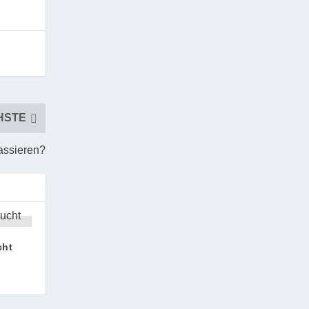
HSTE
assieren?
cht