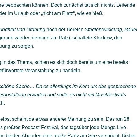
e beobachten können. Doch zunächst tat sich nichts. Leitende
er im Urlaub oder „nicht am Platz“, wie es hieß.
sundheit und Ordnung
noch der Bereich
Stadtentwicklung, Baue
 gerade wieder niemand am Patz), schaltete Klockow, den
lärung zu sorgen.
 in das Thema, schien es sich doch bereits um eine bereits
fürwortete Veranstaltung zu handeln.
ehr schöne Sache… Da es allerdings im Kern um das gesprochene
anstaltung erwarten und sollte es nicht mit Musikfestivals
ch.
selbst scheint da etwas anderer Meinung zu sein. Das am 28.
nds größtes Podcast-Festival, das tagsüber jede Menge Live-
n beiden Abenden eine große Party am See verspricht. Bisher