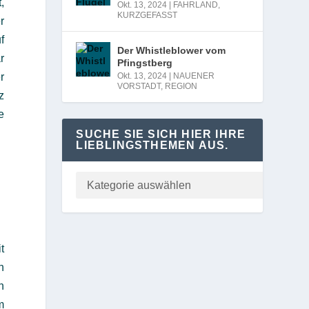
,
Okt. 13, 2024
|
FAHRLAND
,
KURZGEFASST
r
f
Der Whistleblower vom
r
Pfingstberg
r
Okt. 13, 2024
|
NAUENER
VORSTADT
,
REGION
z
e
SUCHE SIE SICH HIER IHRE
LIEBLINGSTHEMEN AUS.
t
n
n
m