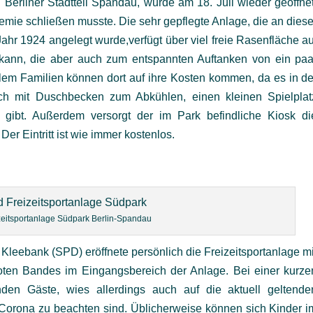
 Berliner Stadtteil Spandau, wurde am 18. Juli wieder geöffnet
ie schließen musste. Die sehr gepflegte Anlage, die an diese
ahr 1924 angelegt wurde,verfügt über viel freie Rasenfläche au
n kann, die aber auch zum entspannten Auftanken von ein paa
lem Familien können dort auf ihre Kosten kommen, da es in de
eich mit Duschbecken zum Abkühlen, einen kleinen Spielplat
r gibt. Außerdem versorgt der im Park befindliche Kiosk di
er Eintritt ist wie immer kostenlos.
eizeitsportanlage Südpark Berlin-Spandau
leebank (SPD) eröffnete persönlich die Freizeitsportanlage mi
ten Bandes im Eingangsbereich der Anlage. Bei einer kurze
den Gäste, wies allerdings auch auf die aktuell geltende
Corona zu beachten sind. Üblicherweise können sich Kinder i