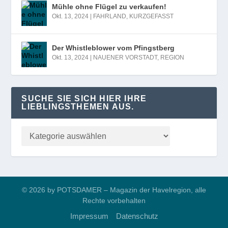
Mühle ohne Flügel zu verkaufen!
Okt. 13, 2024
|
FAHRLAND
,
KURZGEFASST
Der Whistleblower vom Pfingstberg
Okt. 13, 2024
|
NAUENER VORSTADT
,
REGION
SUCHE SIE SICH HIER IHRE
LIEBLINGSTHEMEN AUS.
© 2026 by POTSDAMER – Magazin der Havelregion, alle
Rechte vorbehalten
Impressum
Datenschutz