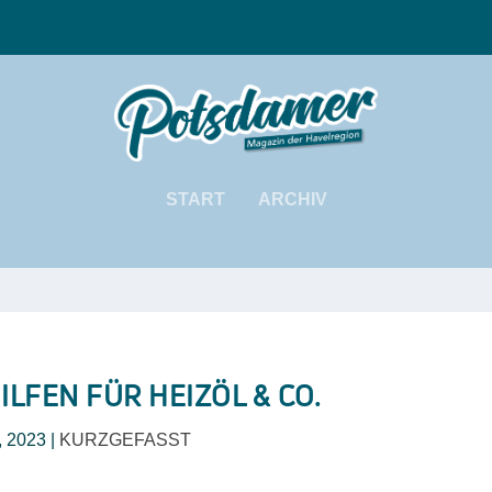
START
ARCHIV
LFEN FÜR HEIZÖL & CO.
, 2023
|
KURZGEFASST