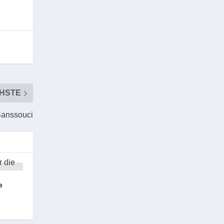
HSTE
Sanssouci
e