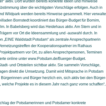
er“ aktiv. Dort wurden bereits konkrete Ideen und Hinweise
Abstimmung über die wichtigsten Vorschläge erfolgen. Auch in
nd Wildpark werden bereits Hinweise gesammelt. Hier verwalte
eilladen Bornstedt koordiniert das Bürger-Budget für Bornim,
lm. In Babelsberg wird das Heidehaus aktiv. Am Stern und in
 Trägern vor Ort die Ideensammlung und -auswahl durch. In
tion „EINE Waldstadt Potsdam“ als zentrale Ansprechpartnerin
 Vernetzungstreffen der Kooperationspartner im Rathaus
Projektpartnern vor Ort, zu allen Ansprechpersonen, Terminen
ierte online unter www.Potsdam.de/Buerger-Budget.
adt- und Ortsteilen sichtbar aktiv. Sie sammeln Vorschläge,
tragen direkt die Umsetzung. Damit wird Mitsprache in Potsdam
le Bürgerinnen und Bürger herzlich ein, sich aktiv bei den Bürger
, welche Projekte es in diesem Jahr nach ganz vorne schaffen“,
rschlag der Potsdamerinnen und Potsdamer konkrete