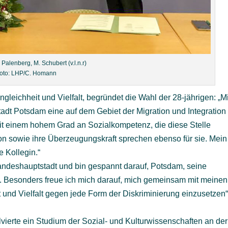
 Palenberg, M. Schubert (v.l.n.r)
oto: LHP/C. Homann
ngleichheit und Vielfalt, begründet die Wahl der 28-jährigen: „Mi
adt Potsdam eine auf dem Gebiet der Migration und Integration
mit einem hohem Grad an Sozialkompetenz, die diese Stelle
tion sowie ihre Überzeugungskraft sprechen ebenso für sie. Mein
 Kollegin.“
andeshauptstadt und bin gespannt darauf, Potsdam, seine
. Besonders freue ich mich darauf, mich gemeinsam mit meinen
 und Vielfalt gegen jede Form der Diskriminierung einzusetzen“
ierte ein Studium der Sozial- und Kulturwissenschaften an der