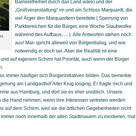
Barrierefreiheit durch das Land wäre) und der
„Großveranstaltung“ im und am Schloss Marquardt, die
viel Ärger den Marquardtern bereitete ( Sperrung von
Parkbereichen für die Bürger, eine Woche Staubwolke
während des Aufbaus, …). Alle Antworten stehen noch
es
aus! Man spricht alleweil von Bürgerdialog, und wie
notwendig er doch sei. Aber die Realität ist eine
 und auf eigenem Schirm hat Priorität, auch wenn der Bürger
n.
ss immer häufiger sich Bürgerinitiativen bilden. Das bemerkte
gehung am Landgasthof Alter Krug losging. Er fragte mich und
mme aus Hamburg, und dort sie es eher unüblich. Unsere
in die Hand nehmen, wenn ihre Interessen vertreten werden
es auf dem Schirm, weil sie die örtlichen Gegebenheiten nicht
t immer noch innerhalb der alten Stadtmauern zu existieren, mal