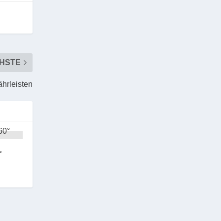
HSTE
hrleisten
°