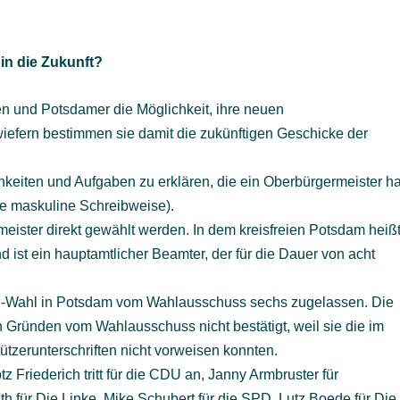
in die Zukunft?
 und Potsdamer die Möglichkeit, ihre neuen
wiefern bestimmen sie damit die zukünftigen Geschicke der
iten und Aufgaben zu erklären, die ein Oberbürgermeister ha
ie maskuline Schreibweise).
eister direkt gewählt werden. In dem kreisfreien Potsdam heiß
 ist ein hauptamtlicher Beamter, der für die Dauer von acht
-Wahl in Potsdam vom Wahlausschuss sechs zugelassen. Die
 Gründen vom Wahlausschuss nicht bestätigt, weil sie die im
tzerunterschriften nicht vorweisen konnten.
 Friederich tritt für die CDU an, Janny Armbruster für
th für Die Linke, Mike Schubert für die SPD, Lutz Boede für Die