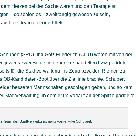
mit dem Herzen bei der Sache waren und den Teamgeist
igten – so schien es – zweitrangig gewesen zu sein,
 auch der teambildende Effekt.
Schubert (SPD) und Götz Friederich (CDU) waren mit von der
ten jeweils zwei Boote, in denen sie paddelten bzw. paddeln
rseits für die Stadtverwaltung ins Zeug bzw. den Riemen zu
as OB-Kandidaten-Boot über die Ziellinie brachte. Schubert
leider besseren Mannschaften geschlagen geben, und so kam
r Stadtverwaltung, in dem er im Vorlauf an der Spitze paddelte.
das Team der Stadtverwaltung, ganz vorne Mike Schubert.
rauen für seine Boote mitgebracht und schaffte es mit beiden in