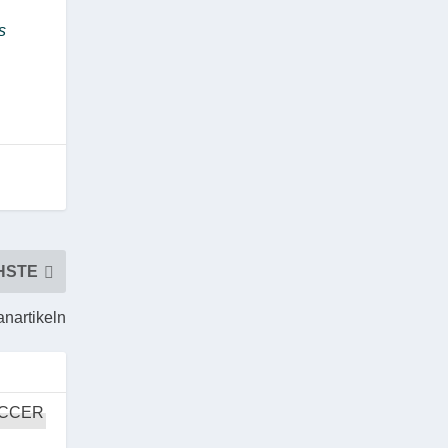
s
HSTE
anartikeln