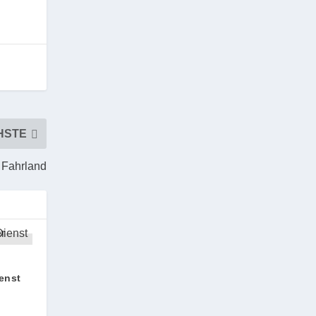
HSTE
n Fahrland
enst