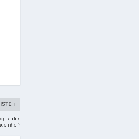
HSTE
ng für den
auernhof?