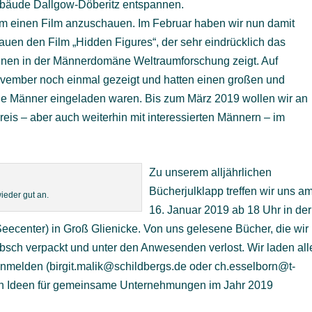
bäude Dallgow-Döberitz entspannen.
m einen Film anzuschauen. Im Februar haben wir nun damit
en den Film „Hidden Figures“, der sehr eindrücklich das
nnen in der Männerdomäne Weltraumforschung zeigt. Auf
vember noch einmal gezeigt und hatten einen großen und
lle Männer eingeladen waren. Bis zum März 2019 wollen wir an
eis – aber auch weiterhin mit interessierten Männern – im
Zu unserem alljährlichen
Bücherjulklapp treffen wir uns a
eder gut an.
16. Januar 2019 ab 18 Uhr in der
 (Seecenter) in Groß Glienicke. Von uns gelesene Bücher, die wir
bsch verpackt und unter den Anwesenden verlost. Wir laden all
 anmelden (birgit.malik@schildbergs.de oder ch.esselborn@t-
auch Ideen für gemeinsame Unternehmungen im Jahr 2019