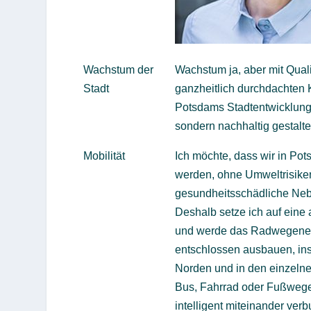
Wachstum der
Wachstum ja, aber mit Quali
Stadt
ganzheitlich durchdachten K
Potsdams Stadtentwicklung 
sondern nachhaltig gestalte
Mobilität
Ich möchte, dass wir in Po
werden, ohne Umweltrisike
gesundheitsschädliche Ne
Deshalb setze ich auf eine 
und werde das Radwegenetz
entschlossen ausbauen, in
Norden und in den einzelnen
Bus, Fahrrad oder Fußweg
intelligent miteinander ve