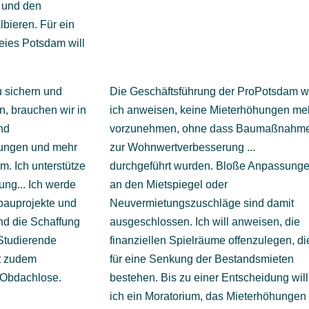
 und den
bieren. Für ein
reies Potsdam will
u sichern und
Die Geschäftsführung der ProPotsdam wi
n, brauchen wir in
ich anweisen, keine Mieterhöhungen me
nd
vorzunehmen, ohne dass Baumaßnahm
ungen und mehr
zur Wohnwertverbesserung ...
m. Ich unterstütze
durchgeführt wurden. Bloße Anpassung
ng... Ich werde
an den Mietspiegel oder
bauprojekte und
Neuvermietungszuschläge sind damit
d die Schaffung
ausgeschlossen. Ich will anweisen, die
Studierende
finanziellen Spielräume offenzulegen, di
t zudem
für eine Senkung der Bestandsmieten
 Obdachlose.
bestehen. Bis zu einer Entscheidung will
ich ein Moratorium, das Mieterhöhungen