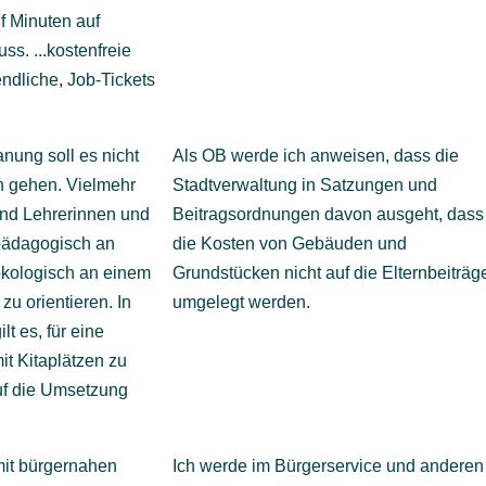
nf Minuten auf
s. ...kostenfreie
endliche, Job-Tickets
nung soll es nicht
Als OB werde ich anweisen, dass die
n gehen. Vielmehr
Stadtverwaltung in Satzungen und
 und Lehrerinnen und
Beitragsordnungen davon ausgeht, dass
 pädagogisch an
die Kosten von Gebäuden und
kologisch an einem
Grundstücken nicht auf die Elternbeiträg
zu orientieren. In
umgelegt werden.
t es, für eine
t Kitaplätzen zu
uf die Umsetzung
it bürgernahen
Ich werde im Bürgerservice und anderen