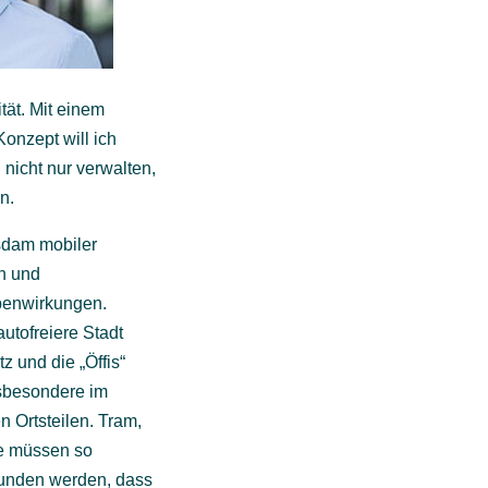
tät. Mit einem
onzept will ich
nicht nur verwalten,
n.
tsdam mobiler
n und
benwirkungen.
autofreiere Stadt
 und die „Öffis“
sbesondere im
 Ortsteilen. Tram,
e müssen so
rbunden werden, dass