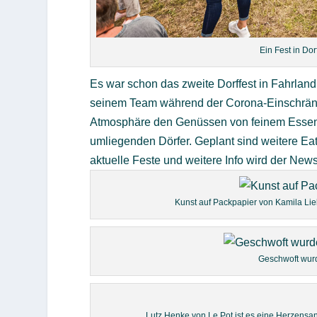
Ein Fest in Do
Es war schon das zweite Dorffest in Fahrlan
seinem Team während der Corona-Einschränkun
Atmosphäre den Genüssen von feinem Essen,
umliegenden Dörfer. Geplant sind weitere Ea
aktuelle Feste und weitere Info wird der New
Kunst auf Packpapier von Kamila Lie
Geschwoft wurd
Lutz Henke von Le Pot ist es eine Herzensan