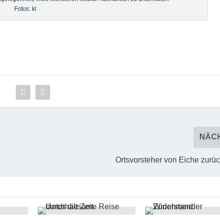
Fotos: kl
NÄC
Ortsvorsteher von Eiche zurü