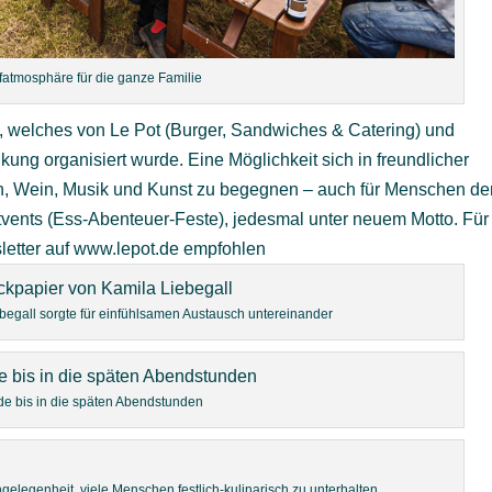
rfatmosphäre für die ganze Familie
d, welches von Le Pot (Burger, Sandwiches & Catering) und
g organisiert wurde. Eine Möglichkeit sich in freundlicher
 Wein, Musik und Kunst zu begegnen – auch für Menschen de
tvents (Ess-Abenteuer-Feste), jedesmal unter neuem Motto. Für
sletter auf www.lepot.de empfohlen
begall sorgte für einfühlsamen Austausch untereinander
e bis in die späten Abendstunden
gelegenheit, viele Menschen festlich-kulinarisch zu unterhalten