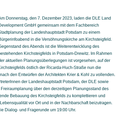
Am Donnerstag, den 7. Dezember 2023, laden die DLE Land
Development GmbH gemeinsam mit dem Fachbereich
Stadtplanung der Landeshauptstadt Potsdam zu einem
Bürgerinfoabend in die Versöhnungskirche am Kirchsteigfeld.
Gegenstand des Abends ist die Weiterentwicklung des
bestehenden Kirchsteigfelds in Potsdam-Drewitz. Im Rahmen
der aktuellen Planungsüberlegungen ist vorgesehen, auf der
rchsteigfelds östlich der Ricarda-Huch-Straße nun die
nach den Entwürfen der Architekten Krier & Kohl zu vollenden.
rtreterInnen der Landeshauptstadt Potsdam, der DLE sowie
d Freiraumplanung über den derzeitigen Planungsstand des
hende Bebauung des Kirchsteigfelds zu komplettieren und
 Lebensqualität vor Ort und in der Nachbarschaft beizutragen.
die Dialog- und Fragerunde um 19:00 Uhr.