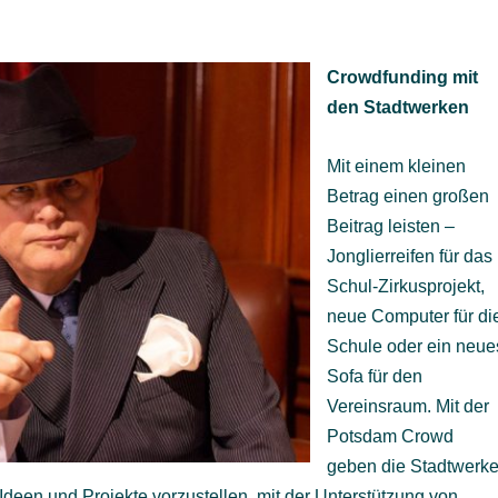
Crowdfunding mit
den Stadtwerken
Mit einem kleinen
Betrag einen großen
Beitrag leisten –
Jonglierreifen für das
Schul-Zirkusprojekt,
neue Computer für di
Schule oder ein neue
Sofa für den
Vereinsraum. Mit der
Potsdam Crowd
geben die Stadtwerk
Ideen und Projekte vorzustellen, mit der Unterstützung von