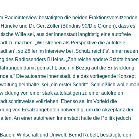
em Radiointerview bestätigten die beiden Fraktionsvorsitzenden
 Hüneke und Dr. Gert Zöller (Bündnis 90/Die Grünen), dass es
itische Wille sei, aus der Innenstadt langfristig eine autofreie
adt zu machen. „Wir streben als Perspektive die autofreie
adt an“, so Zöller im Interview bei ,Schulz reicht´s‘, einer neuen
g des Radiosenders BHeins. „Zahlreiche andere Städte haben
rfahrungen damit gemacht, auch in Bezug auf die Entwicklung
ndels.“ Die autoarme Innenstadt, die das vorliegende Konzept
waltung beinhalte, sei „ein erster Schritt“. Schließlich wolle ma
wicklung von einer stark autolastigen zu einer autofreien
adt schrittweise vollziehen. Ebenso sei im Vorfeld die
klung von Ersatzangeboten notwendig, um die Akzeptanz der
lten. An einer autofreien Innenstadt halte die Politik jedoch
 Bauen, Wirtschaft und Umwelt, Bernd Rubelt, bestätigte den