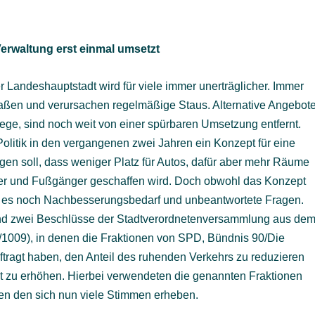
 Verwaltung erst einmal umsetzt
r Landeshauptstadt wird für viele immer unerträglicher. Immer
raßen und verursachen regelmäßige Staus. Alternative Angebote
e, sind noch weit von einer spürbaren Umsetzung entfernt.
olitik in den vergangenen zwei Jahren ein Konzept für eine
rgen soll, dass weniger Platz für Autos, dafür aber mehr Räume
hrer und Fußgänger geschaffen wird. Doch obwohl das Konzept
bt es noch Nachbesserungsbedarf und unbeantwortete Fragen.
nd zwei Beschlüsse der Stadtverordnetenversammlung aus de
009), in denen die Fraktionen von SPD, Bündnis 90/Die
tragt haben, den Anteil des ruhenden Verkehrs zu reduzieren
adt zu erhöhen. Hierbei verwendeten die genannten Fraktionen
egen den sich nun viele Stimmen erheben.