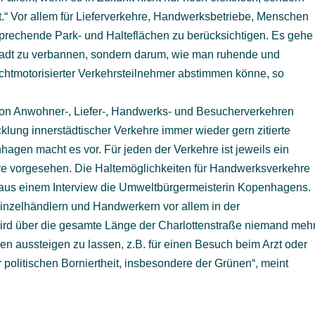
t.“ Vor allem für Lieferverkehre, Handwerksbetriebe, Menschen
rechende Park- und Halteflächen zu berücksichtigen. Es gehe
stadt zu verbannen, sondern darum, wie man ruhende und
ichtmotorisierter Verkehrsteilnehmer abstimmen könne, so
on Anwohner-, Liefer-, Handwerks- und Besucherverkehren
lung innerstädtischer Verkehre immer wieder gern zitierte
gen macht es vor. Für jeden der Verkehre ist jeweils ein
hre vorgesehen. Die Haltemöglichkeiten für Handwerksverkehre
ch aus einem Interview die Umweltbürgermeisterin Kopenhagens.
nzelhändlern und Handwerkern vor allem in der
wird über die gesamte Länge der Charlottenstraße niemand meh
n aussteigen zu lassen, z.B. für einen Besuch beim Arzt oder
 politischen Borniertheit, insbesondere der Grünen“, meint