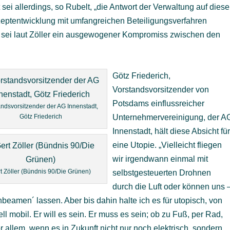
 sei allerdings, so Rubelt, „die Antwort der Verwaltung auf diese
nzeptentwicklung mit umfangreichen Beteiligungsverfahren
 sei laut Zöller ein ausgewogener Kompromiss zwischen den
Götz Friederich,
Vorstandsvorsitzender von
Potsdams einflussreicher
andsvorsitzender der AG Innenstadt,
Götz Friederich
Unternehmervereinigung, der A
Innenstadt, hält diese Absicht fü
eine Utopie. „Vielleicht fliegen
wir irgendwann einmal mit
t Zöller (Bündnis 90/Die Grünen)
selbstgesteuerten Drohnen
durch die Luft oder können uns 
beamen´ lassen. Aber bis dahin halte ich es für utopisch, von
ll mobil. Er will es sein. Er muss es sein; ob zu Fuß, per Rad,
 allem, wenn es in Zukunft nicht nur noch elektrisch, sondern