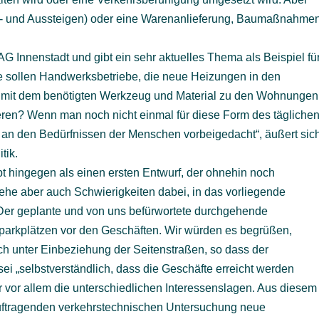
in- und Aussteigen) oder eine Warenanlieferung, Baumaßnahme
AG Innenstadt und gibt ein sehr aktuelles Thema als Beispiel fü
e sollen Handwerksbetriebe, die neue Heizungen in den
it dem benötigten Werkzeug und Material zu den Wohnungen
eren? Wenn man noch nicht einmal für diese Form des tägliche
ich an den Bedürfnissen der Menschen vorbeigedacht“, äußert sic
tik.
pt hingegen als einen ersten Entwurf, der ohnehin noch
 sehe aber auch Schwierigkeiten dabei, in das vorliegende
„Der geplante und von uns befürwortete durchgehende
oparkplätzen vor den Geschäften. Wir würden es begrüßen,
ch unter Einbeziehung der Seitenstraßen, so dass der
ei „selbstverständlich, dass die Geschäfte erreicht werden
er vor allem die unterschiedlichen Interessenslagen. Aus diesem
eauftragenden verkehrstechnischen Untersuchung neue