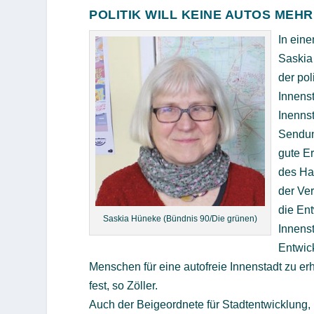
POLITIK WILL KEINE AUTOS MEHR
In ein
Saskia
der pol
Innenst
Inennst
Sendun
gute E
des Ha
der Ver
die Ent
Saskia Hüneke (Bündnis 90/Die grünen)
Innenst
Entwic
Menschen für eine autofreie Innenstadt zu erha
fest, so Zöller.
Auch der Beigeordnete für Stadtentwicklung,