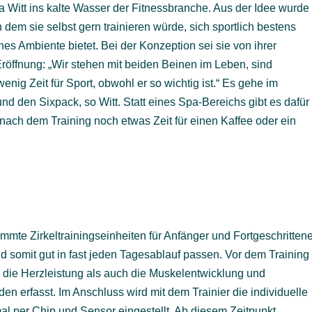
 Witt ins kalte Wasser der Fitnessbranche. Aus der Idee wurde
in dem sie selbst gern trainieren würde, sich sportlich bestens
es Ambiente bietet. Bei der Konzeption sei sie von ihrer
röffnung: „Wir stehen mit beiden Beinen im Leben, sind
enig Zeit für Sport, obwohl er so wichtig ist.“ Es gehe im
den Sixpack, so Witt. Statt eines Spa-Bereichs gibt es dafür
nach dem Training noch etwas Zeit für einen Kaffee oder ein
te Zirkeltrainingseinheiten für Anfänger und Fortgeschrittene
 somit gut in fast jeden Tagesablauf passen. Vor dem Training
l die Herzleistung als auch die Muskelentwicklung und
en erfasst. Im Anschluss wird mit dem Trainier die individuelle
al per Chip und Sensor eingestellt. Ab diesem Zeitpunkt