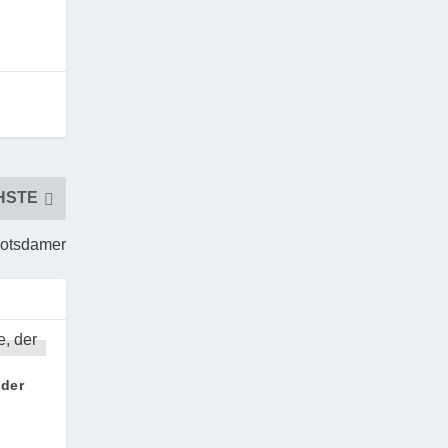
HSTE
Potsdamer
 der