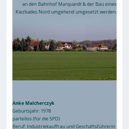
an den Bahnhof Marquardt & der Bau eines
Kiezbades Nord umgehend umgesetzt werden.
Anke Malcherczyk
Geburtsjahr: 1978
parteilos (für die SPD)
Beruf: Industriekauffrau und Geschäftsführerin