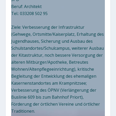
Beruf: Architekt
Tel.: 033208 502 95
Ziele: Verbesserung der Infrastruktur
(Gehwege, Ortsmitte/Kaiserplatz, Erhaltung des
Jugendhauses, Sicherung und Ausbau des
Schulstandortes/Schulcampus, weiterer Ausbau
der Kitastruktur, noch bessere Versorgung der
älteren Mitbürger/Apotheke, Betreutes
Wohnen/Altenpflegeeinrichtung), kritische
Begleitung der Entwicklung des ehemaligen
Kasernenstandortes am Krampnitzsee;
Verbesserung des ÖPNV (Verlängerung der
Buslinie 609 bis zum Bahnhof Priort),
Förderung der örtlichen Vereine und örtlicher
Traditionen.