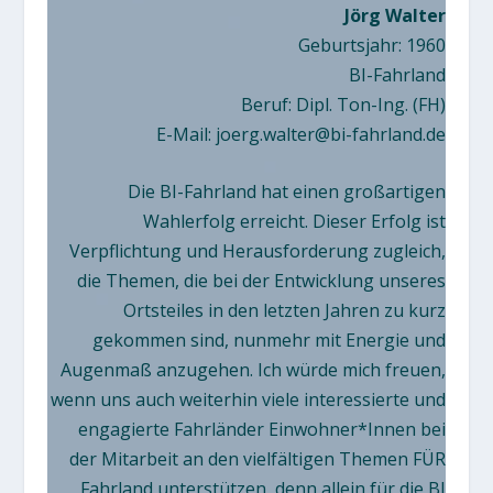
Jörg Walter
Geburtsjahr: 1960
BI-Fahrland
Beruf: Dipl. Ton-Ing. (FH)
E-Mail:
joerg.walter@bi-fahrland.de
Die BI-Fahrland hat einen großartigen
Wahlerfolg erreicht. Dieser Erfolg ist
Verpflichtung und Herausforderung zugleich,
die Themen, die bei der Entwicklung unseres
Ortsteiles in den letzten Jahren zu kurz
gekommen sind, nunmehr mit Energie und
Augenmaß anzugehen. Ich würde mich freuen,
wenn uns auch weiterhin viele interessierte und
engagierte Fahrländer Einwohner*Innen bei
der Mitarbeit an den vielfältigen Themen FÜR
Fahrland unterstützen, denn allein für die BI