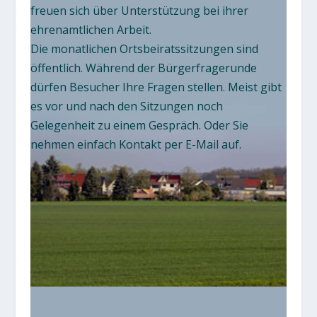
freuen sich über Unterstützung bei ihrer
ehrenamtlichen Arbeit.
Die monatlichen Ortsbeiratssitzungen sind
öffentlich. Während der Bürgerfragerunde
dürfen Besucher Ihre Fragen stellen. Meist gibt
es vor und nach den Sitzungen noch
Gelegenheit zu einem Gespräch. Oder Sie
nehmen einfach Kontakt per E-Mail auf.