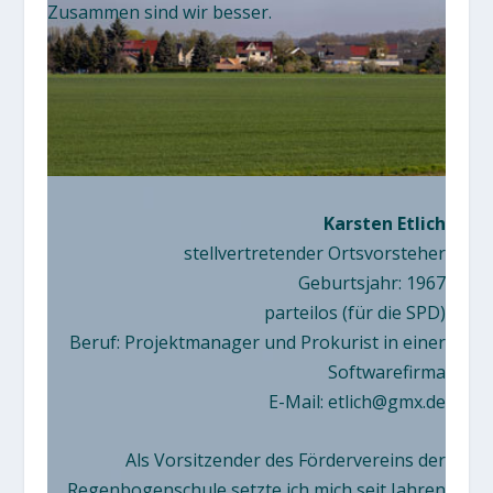
Zusammen sind wir besser.
Karsten Etlich
stellvertretender Ortsvorsteher
Geburtsjahr: 1967
parteilos (für die SPD)
Beruf: Projektmanager und Prokurist in einer
Softwarefirma
E-Mail: etlich@gmx.de
Als Vorsitzender des Fördervereins der
Regenbogenschule setzte ich mich seit Jahren