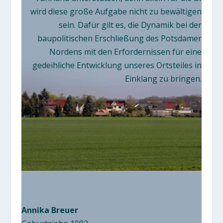
wird diese große Aufgabe nicht zu bewältigen
sein. Dafür gilt es, die Dynamik bei der
baupolitischen Erschließung des Potsdamer
Nordens mit den Erfordernissen für eine
gedeihliche Entwicklung unseres Ortsteiles in
Einklang zu bringen.
Annika Breuer