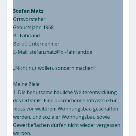
Stefan Matz
Ortsvorsteher
Geburtsjahr: 1968
BI-Fahrland
Beruf: Unternehmer
E-Mail:
stefan.matz@bi-fahrland.de
„Nicht nur wollen, sondern machen!“
Meine Ziele:
1. Die behutsame bauliche Weiterentwicklung
des Ortsteils. Eine ausreichende Infrastruktur
muss vor weiterem Wohnungsbau geschaffen
werden, und sozialer Wohnungsbau sowie
Gewerbeflächen dürfen nicht wieder vergessen
werden.