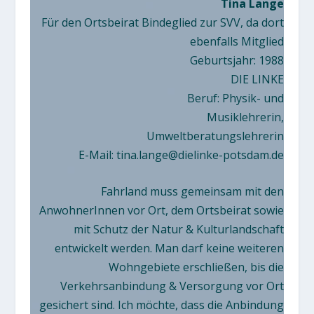
Tina Lange
Für den Ortsbeirat Bindeglied zur SVV, da dort
ebenfalls Mitglied
Geburtsjahr: 1988
DIE LINKE
Beruf: Physik- und
Musiklehrerin,
Umweltberatungslehrerin
E-Mail:
tina.lange@dielinke-potsdam.de
Fahrland muss gemeinsam mit den
AnwohnerInnen vor Ort, dem Ortsbeirat sowie
mit Schutz der Natur & Kulturlandschaft
entwickelt werden. Man darf keine weiteren
Wohngebiete erschließen, bis die
Verkehrsanbindung & Versorgung vor Ort
gesichert sind. Ich möchte, dass die Anbindung