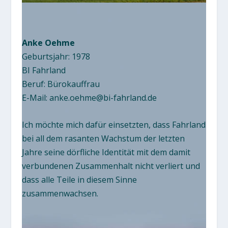
Anke Oehme
Geburtsjahr: 1978
BI Fahrland
Beruf: Bürokauffrau
E-Mail:
anke.oehme@bi-fahrland.de
Ich möchte mich dafür einsetzten, dass Fahrland
bei all dem rasanten Wachstum der letzten
Jahre seine dörfliche Identität mit dem damit
verbundenen Zusammenhalt nicht verliert und
dass alle Teile in diesem Sinne
zusammenwachsen.