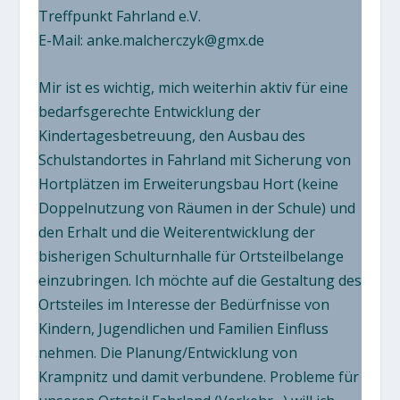
Treffpunkt Fahrland e.V.
E-Mail:
anke.malcherczyk@gmx.de
Mir ist es wichtig, mich weiterhin aktiv für eine
bedarfsgerechte Entwicklung der
Kindertagesbetreuung, den Ausbau des
Schulstandortes in Fahrland mit Sicherung von
Hortplätzen im Erweiterungsbau Hort (keine
Doppelnutzung von Räumen in der Schule) und
den Erhalt und die Weiterentwicklung der
bisherigen Schulturnhalle für Ortsteilbelange
einzubringen. Ich möchte auf die Gestaltung des
Ortsteiles im Interesse der Bedürfnisse von
Kindern, Jugendlichen und Familien Einfluss
nehmen. Die Planung/Entwicklung von
Krampnitz und damit verbundene. Probleme für