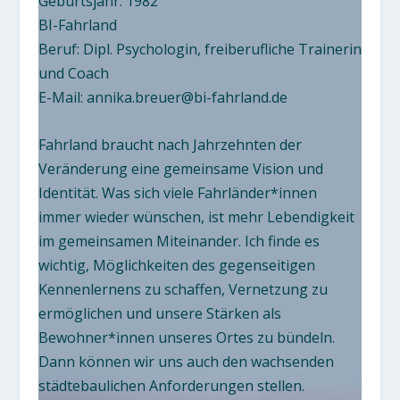
Geburtsjahr: 1982
BI-Fahrland
Beruf: Dipl. Psychologin, freiberufliche Trainerin
und Coach
E-Mail:
annika.breuer@bi-fahrland.de
Fahrland braucht nach Jahrzehnten der
Veränderung eine gemeinsame Vision und
Identität. Was sich viele Fahrländer*innen
immer wieder wünschen, ist mehr Lebendigkeit
im gemeinsamen Miteinander. Ich finde es
wichtig, Möglichkeiten des gegenseitigen
Kennenlernens zu schaffen, Vernetzung zu
ermöglichen und unsere Stärken als
Bewohner*innen unseres Ortes zu bündeln.
Dann können wir uns auch den wachsenden
städtebaulichen Anforderungen stellen.