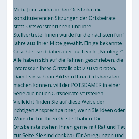
Mitte Juni fanden in den Ortsteilen die
konstituierenden Sitzungen der Ortsbeiräte
statt. OrtsvorstehrInnen und ihre
StellvertreterInnen wurde für die nächsten fünf
Jahre aus Ihrer Mitte gewählt. Einige bekannte
Gesichter sind dabei aber auch viele „Neulinge“.
Alle haben sich auf die Fahnen geschrieben, die
Interessen ihres Ortsteils aktiv zu vertreten.
Damit Sie sich ein Bild von Ihren Ortsbeiräten
machen können, will der POTSDAMER in einer
Serie alle neuen Ortsbeiräte vorstellen.
Vielleicht finden Sie auf diese Weise den
richtigen Ansprechpartner, wenn Sie Ideen oder
Wünsche für Ihren Ortsteil haben. Die
Ortsbeiräte stehen Ihnen gerne mit Rat und Tat
zur Seite. Sie sind dankbar für Anregungen und