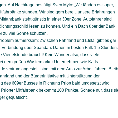
gen. Auf Nachfrage bestätigt Sven Mylo: „Wir fänden es super,
tfahrbänke stünden. Wir sind gern bereit, unsere Erfahrungen
 Mitfahrbank steht günstig in einer 30er Zone. Autofahrer sind
ichtungsschild lesen zu können. Und ein Dach über der Bank
r zu viel Sonne schützen.
Problem aufmerksam: Zwischen Fahrland und Elstal gibt es gar
e Verbindung über Spandau. Dauer im besten Fall: 1,5 Stunden.
 Viertelstunde braucht! Kein Wunder also, dass viele
ei den großen Wustermarker Unternehmen wie Karls
dezentrum angestellt sind, mit dem Auto zur Arbeit fahren. Bleib
 Fahrland und der Bürgerinitiative mit Unterstützung der
g des 609er Busses in Richtung Priort bald umgesetzt wird.
er Priorter Mitfahrbank bekommt 100 Punkte. Schade nur, dass si
nger gequatscht.