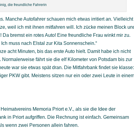
önig, die freundliche Fahrerin
s. Manche Autofahrer schauen mich etwas irritiert an. Vielleicht
tze, weil ich mit ihnen mitfahren will. Ich zücke meinen Block un
 Da bremst ein rotes Auto! Eine freundliche Frau winkt mir zu.
t. Ich muss nach Elstal zur Kita Sonnenschein.“
e acht Minuten, bis das erste Auto hielt. Damit habe ich nicht
. Normalerweise fährt sie die elf Kilometer von Potsdam bis zur
 heute war sie etwas spät dran. Die Mitfahrbank findet sie klasse
eniger PKW gibt. Meistens sitzen nur ein oder zwei Leute in eine
Heimatvereins Memoria Priort e.V., als sie die Idee der
ank in Priort aufgriffen. Die Rechnung ist einfach. Gemeinsam
als wenn zwei Personen allein fahren.