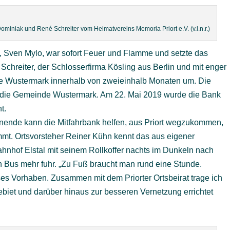
miniak und René Schreiter vom Heimatvereins Memoria Priort e.V. (v.l.n.r.)
, Sven Mylo, war sofort Feuer und Flamme und setzte das
chreiter, der Schlosserfirma Kösling aus Berlin und mit enger
de Wustermark innerhalb von zweieinhalb Monaten um. Die
die Gemeinde Wustermark. Am 22. Mai 2019 wurde die Bank
t.
nde kann die Mitfahrbank helfen, aus Priort wegzukommen,
ommt. Ortsvorsteher Reiner Kühn kennt das aus eigener
ahnhof Elstal mit seinem Rollkoffer nachts im Dunkeln nach
 Bus mehr fuhr. „Zu Fuß braucht man rund eine Stunde.
ses Vorhaben. Zusammen mit dem Priorter Ortsbeirat trage ich
iet und darüber hinaus zur besseren Vernetzung errichtet