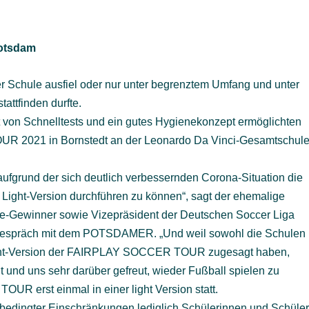
Potsdam
n der Schule ausfiel oder nur unter begrenztem Umfang und unter
ttfinden durfte.
t von Schnelltests und ein gutes Hygienekonzept ermöglichten
R 2021 in Bornstedt an der Leonardo Da Vinci-Gesamtschul
fgrund der sich deutlich verbessernden Corona-Situation die
ght-Version durchführen zu können“, sagt der ehemalige
-Gewinner sowie Vizepräsident der Deutschen Soccer Liga
 Gespräch mit dem POTSDAMER. „Und weil sowohl die Schulen
Light-Version der FAIRPLAY SOCCER TOUR zugesagt haben,
 und uns sehr darüber gefreut, wieder Fußball spielen zu
UR erst einmal in einer light Version statt.
bedingter Einschränkungen lediglich Schülerinnen und Schüle