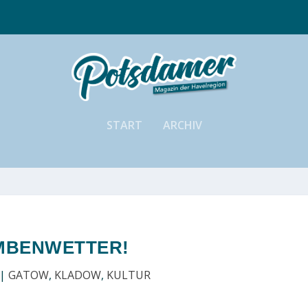
START
ARCHIV
MBENWETTER!
|
GATOW
,
KLADOW
,
KULTUR