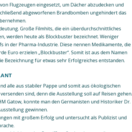
r von Flugzeugen eingesetzt, um Dächer abzudecken und
anschließend abgeworfenen Brandbomben ungehindert das
übernehmen.
eutung. Große Filmhits, die ein überdurchschnittliches
en, werden heute als Blockbuster bezeichnet. Weniger
ffs in der Pharma-Industrie. Diese nennen Medikamente, die
arde Euro erzielen „Blockbuster“. Somit ist aus dem Namen
ie Bezeichnung für etwas sehr Erfolgreiches entstanden.
LANT
nd alle aus stabiler Pappe und somit aus ökologischen
u versenden sind, denn die Ausstellung soll auf Reisen gehen
HM Gatow, konnte man den Germanisten und Historiker Dr.
 Ausstellung gewinnen.
llungen mit großem Erfolg und untersucht als Publizist und
rache.