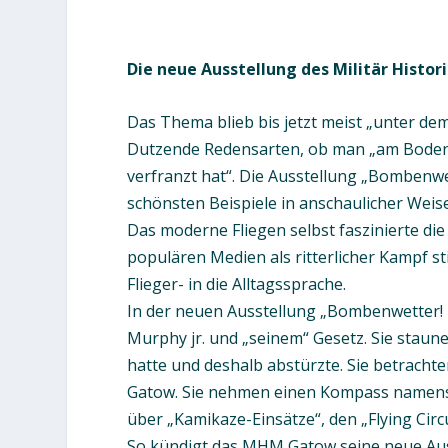
Die neue Ausstellung des Militär Hist
Das Thema blieb bis jetzt meist „unter de
Dutzende Redensarten, ob man „am Boden z
verfranzt hat“. Die Ausstellung „Bombenwe
schönsten Beispiele in anschaulicher Weis
Das moderne Fliegen selbst faszinierte di
populären Medien als ritterlicher Kampf st
Flieger- in die Alltagssprache.
In der neuen Ausstellung „Bombenwetter! 
Murphy jr. und „seinem“ Gesetz. Sie staun
hatte und deshalb abstürzte. Sie betrach
Gatow. Sie nehmen einen Kompass namens „
über „Kamikaze-Einsätze“, den „Flying Cir
So kündigt das MHM Gatow seine neue Auss