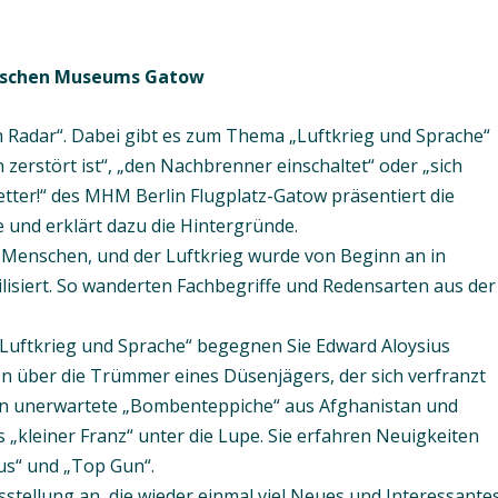
orischen Museums Gatow
m Radar“. Dabei gibt es zum Thema „Luftkrieg und Sprache“
erstört ist“, „den Nachbrenner einschaltet“ oder „sich
tter!“ des MHM Berlin Flugplatz-Gatow präsentiert die
e und erklärt dazu die Hintergründe.
e Menschen, und der Luftkrieg wurde von Beginn an in
ilisiert. So wanderten Fachbegriffe und Redensarten aus der
Luftkrieg und Sprache“ begegnen Sie Edward Aloysius
en über die Trümmer eines Düsenjägers, der sich verfranzt
ten unerwartete „Bombenteppiche“ aus Afghanistan und
kleiner Franz“ unter die Lupe. Sie erfahren Neuigkeiten
cus“ und „Top Gun“.
tellung an, die wieder einmal viel Neues und Interessante