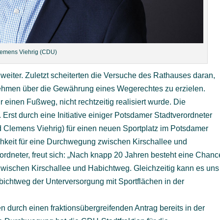
emens Viehrig (CDU)
weiter. Zuletzt scheiterten die Versuche des Rathauses daran,
ehmen über die Gewährung eines Wegerechtes zu erzielen.
ür einen Fußweg, nicht rechtzeitig realisiert wurde. Die
 Erst durch eine Initiative einiger Potsdamer Stadtverordneter
 Clemens Viehrig) für einen neuen Sportplatz im Potsdamer
chkeit für eine Durchwegung zwischen Kirschallee und
dneter, freut sich: „Nach knapp 20 Jahren besteht eine Chanc
wischen Kirschallee und Habichtweg. Gleichzeitig kann es uns
ichtweg der Unterversorgung mit Sportflächen in der
n durch einen fraktionsübergreifenden Antrag bereits in der