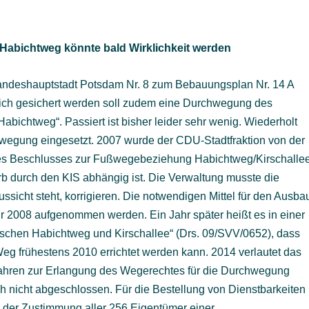
Habichtweg könnte bald Wirklichkeit werden
 Landeshauptstadt Potsdam Nr. 8 zum Bebauungsplan Nr. 14 A
lich gesichert werden soll zudem eine Durchwegung des
abichtweg“. Passiert ist bisher leider sehr wenig. Wiederholt
hwegung eingesetzt. 2007 wurde der CDU-Stadtfraktion von der
 des Beschlusses zur Fußwegebeziehung Habichtweg/Kirschalle
 durch den KIS abhängig ist. Die Verwaltung musste die
ssicht steht, korrigieren. Die notwendigen Mittel für den Ausba
hr 2008 aufgenommen werden. Ein Jahr später heißt es in einer
ischen Habichtweg und Kirschallee“ (Drs. 09/SVV/0652), dass
g frühestens 2010 errichtet werden kann. 2014 verlautet das
ahren zur Erlangung des Wegerechtes für die Durchwegung
h nicht abgeschlossen. Für die Bestellung von Dienstbarkeiten
der Zustimmung aller 256 Eigentümer einer