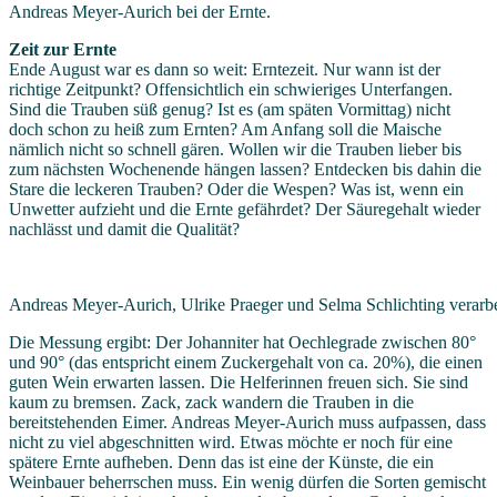
Andreas Meyer-Aurich bei der Ernte.
Zeit zur Ernte
Ende August war es dann so weit: Erntezeit. Nur wann ist der
richtige Zeitpunkt? Offensichtlich ein schwieriges Unterfangen.
Sind die Trauben süß genug? Ist es (am späten Vormittag) nicht
doch schon zu heiß zum Ernten? Am Anfang soll die Maische
nämlich nicht so schnell gären. Wollen wir die Trauben lieber bis
zum nächsten Wochenende hängen lassen? Entdecken bis dahin die
Stare die leckeren Trauben? Oder die Wespen? Was ist, wenn ein
Unwetter aufzieht und die Ernte gefährdet? Der Säuregehalt wieder
nachlässt und damit die Qualität?
Andreas Meyer-Aurich, Ulrike Praeger und Selma Schlichting verarbe
Die Messung ergibt: Der Johanniter hat Oechlegrade zwischen 80°
und 90° (das entspricht einem Zuckergehalt von ca. 20%), die einen
guten Wein erwarten lassen. Die Helferinnen freuen sich. Sie sind
kaum zu bremsen. Zack, zack wandern die Trauben in die
bereitstehenden Eimer. Andreas Meyer-Aurich muss aufpassen, dass
nicht zu viel abgeschnitten wird. Etwas möchte er noch für eine
spätere Ernte aufheben. Denn das ist eine der Künste, die ein
Weinbauer beherrschen muss. Ein wenig dürfen die Sorten gemischt