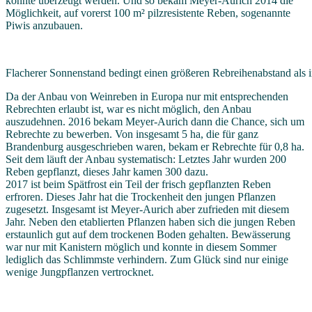
konnte überzeugt werden. Und so bekam Meyer-Aurich 2014 die
Möglichkeit, auf vorerst 100 m² pilzresistente Reben, sogenannte
Piwis anzubauen.
Flacherer Sonnenstand bedingt einen größeren Rebreihenabstand als
Da der Anbau von Weinreben in Europa nur mit entsprechenden
Rebrechten erlaubt ist, war es nicht möglich, den Anbau
auszudehnen. 2016 bekam Meyer-Aurich dann die Chance, sich um
Rebrechte zu bewerben. Von insgesamt 5 ha, die für ganz
Brandenburg ausgeschrieben waren, bekam er Rebrechte für 0,8 ha.
Seit dem läuft der Anbau systematisch: Letztes Jahr wurden 200
Reben gepflanzt, dieses Jahr kamen 300 dazu.
2017 ist beim Spätfrost ein Teil der frisch gepflanzten Reben
erfroren. Dieses Jahr hat die Trockenheit den jungen Pflanzen
zugesetzt. Insgesamt ist Meyer-Aurich aber zufrieden mit diesem
Jahr. Neben den etablierten Pflanzen haben sich die jungen Reben
erstaunlich gut auf dem trockenen Boden gehalten. Bewässerung
war nur mit Kanistern möglich und konnte in diesem Sommer
lediglich das Schlimmste verhindern. Zum Glück sind nur einige
wenige Jungpflanzen vertrocknet.