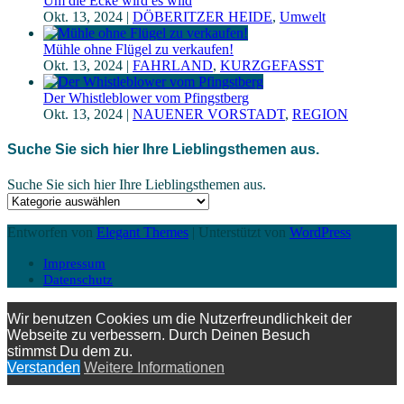
Um die Ecke wird es wild
Okt. 13, 2024
|
DÖBERITZER HEIDE
,
Umwelt
Mühle ohne Flügel zu verkaufen!
Okt. 13, 2024
|
FAHRLAND
,
KURZGEFASST
Der Whistleblower vom Pfingstberg
Okt. 13, 2024
|
NAUENER VORSTADT
,
REGION
Suche Sie sich hier Ihre Lieblingsthemen aus.
Suche Sie sich hier Ihre Lieblingsthemen aus.
Entworfen von
Elegant Themes
| Unterstützt von
WordPress
Impressum
Datenschutz
Wir benutzen Cookies um die Nutzerfreundlichkeit der
Webseite zu verbessern. Durch Deinen Besuch
stimmst Du dem zu.
Verstanden
Weitere Informationen