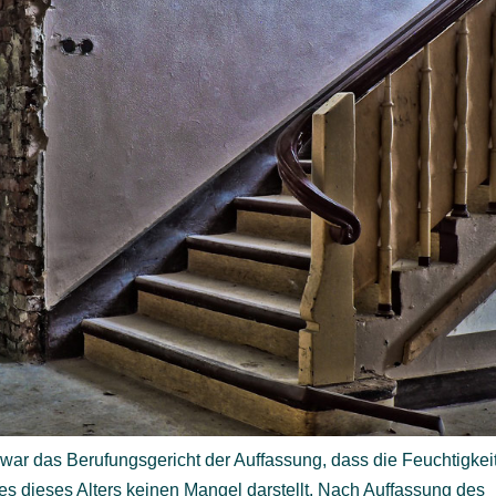
war das Berufungsgericht der Auffassung, dass die Feuchtigkei
s dieses Alters keinen Mangel darstellt. Nach Auffassung des