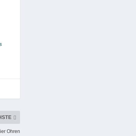
s
HSTE
vier Ohren