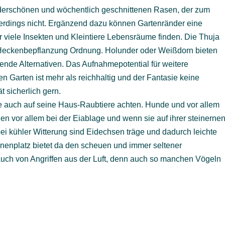
nderschönen und wöchentlich geschnittenen Rasen, der zum
allerdings nicht. Ergänzend dazu können Gartenränder eine
 viele Insekten und Kleintiere Lebensräume finden. Die Thuja
r Heckenbepflanzung Ordnung. Holunder oder Weißdorn bieten
ende Alternativen. Das Aufnahmepotential für weitere
n Garten ist mehr als reichhaltig und der Fantasie keine
 sicherlich gern.
e auch auf seine Haus-Raubtiere achten. Hunde und vor allem
n vor allem bei der Eiablage und wenn sie auf ihrer steinerne
 kühler Witterung sind Eidechsen träge und dadurch leichte
nnenplatz bietet da den scheuen und immer seltener
uch von Angriffen aus der Luft, denn auch so manchen Vögeln