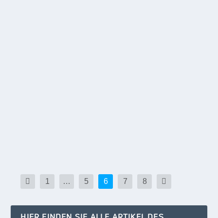
KITA SUCHT KINDER
Mai 22, 2024
|
POLITIK/WIRTSCHAFT
,
REGION
Kita-Überhang, dieses Wort können die Potsdamer
in ihren aktiven Wortschatz aufnehmen. Führten
die...
WEITERLESEN
1
…
5
6
7
8
HIER FINDEN SIE ALLE ARTIKEL DES