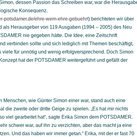
r Simon, dessen Passion das Schreiben war, war die Herausgab
 logische Konsequenz.
der-potsdamer.de/ehre-wem-ehre-gebuehrt
) berichteten wir über
d als Herausgeber von 119 Ausgaben (1994 – 2005) des Neu
DAMER nie gegeben hätte. Die Idee, eine Zeitschrift
nd verbinden sollte und sich lediglich mit Themen beschäftigt,
ls viele für unnötig und wenig erfolgversprechend. Doch Simon
s Konzept hat der POTSDAMER weitergeführt und gefällt der
en Menschen, wie Günter Simon einer war, stand auch eine
l die zweite oder dritte Geige zu spielen. „Es hat mir nichts
 so viel gearbeitet hat“, sagte Erika Simon dem POTSDAMER.
ehr schwer war, auf ihn zu verzichten, aber das macht ja eine
zen. Und das haben wir immer getan.“ Erika, mit der er fast 70