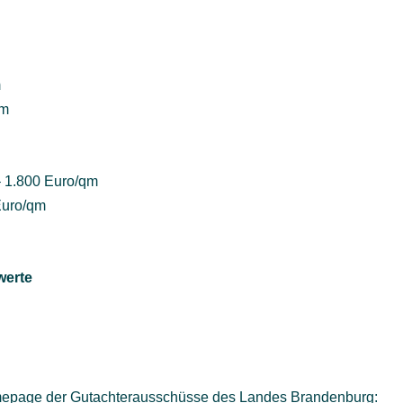
m
qm
– 1.800 Euro/qm
Euro/qm
werte
Homepage der Gutachterausschüsse des Landes Brandenburg: