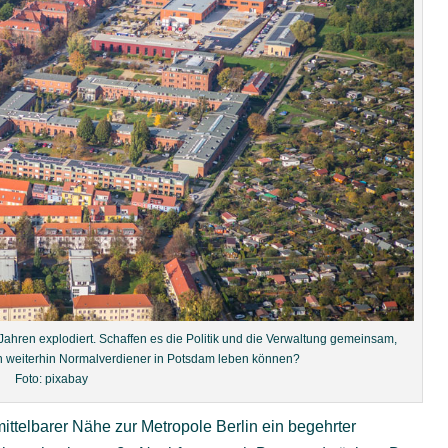
Jahren explodiert. Schaffen es die Politik und die Verwaltung gemeinsam,
h weiterhin Normalverdiener in Potsdam leben können?
Foto: pixabay
ittelbarer Nähe zur Metropole Berlin ein begehrter