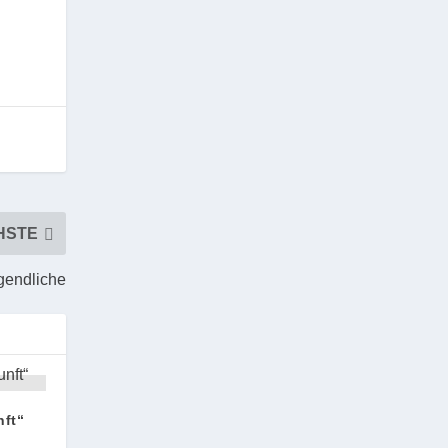
HSTE
ugendliche
nft“