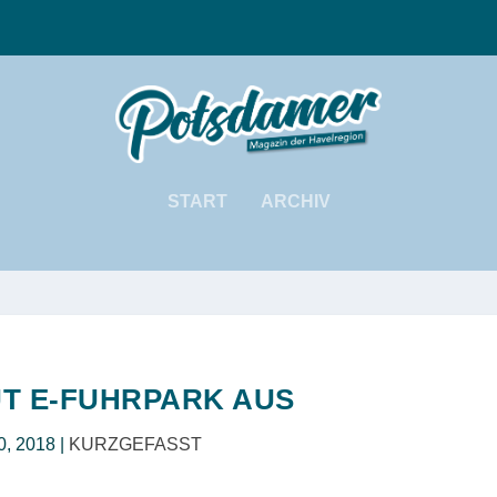
START
ARCHIV
UT E-FUHRPARK AUS
0, 2018
|
KURZGEFASST