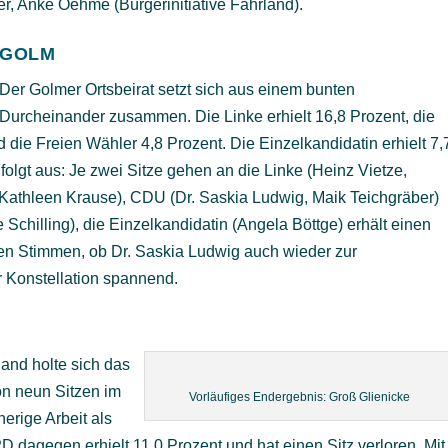
er, Anke Oehme (Bürgerinitiative Fahrland).
GOLM
Der Golmer Ortsbeirat setzt sich aus einem bunten
Durcheinander zusammen. Die Linke erhielt 16,8 Prozent, die
die Freien Wähler 4,8 Prozent. Die Einzelkandidatin erhielt 7,
 folgt aus: Je zwei Sitze gehen an die Linke (Heinz Vietze,
, Kathleen Krause), CDU (Dr. Saskia Ludwig, Maik Teichgräber)
Schilling), die Einzelkandidatin (Angela Böttge) erhält einen
en Stimmen, ob Dr. Saskia Ludwig auch wieder zur
er Konstellation spannend.
land holte sich das
on neun Sitzen im
Vorläufiges Endergebnis: Groß Glienicke
herige Arbeit als
D dagegen erhielt 11,0 Prozent und hat einen Sitz verloren. Mit