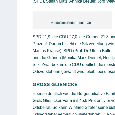
(SPD), Stefan Matz, Annika Breuer, Jörg Walt
Vorläufiges Endergebnis: Golm
SPD 21,9, die CDU 27,0, die Grünen 21,8 und 
Prozent. Dadurch sieht die Sitzverteilung wie
Marcus Krause), SPD (Prof. Dr. Ulrich Buller
und die Grünen (Monika Marx-Diemel, Neeltje 
Sitz. Zwar bekam die CDU deutlich die meist
Ortsvorsteherin gewählt wird, bleibt bei dies
GROSS GLIENICKE
Ebenso deutlich wie die Bürgerinitiative Fahr
Groß Glienicker Form mit 45,6 Prozent vier v
Ortsbeirat. So kann Winfried Sträter seine bis
Ortsvorsteher vermutlich weiterführen. Die SP