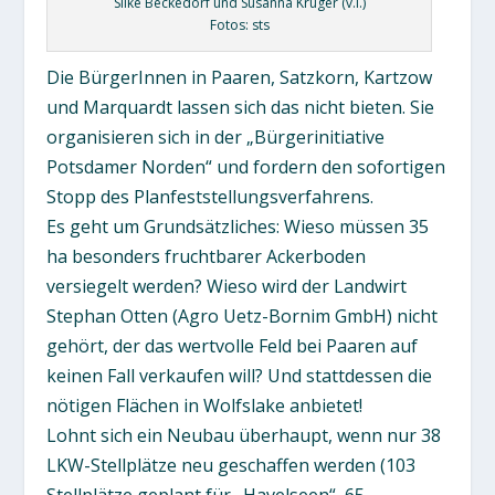
Silke Beckedorf und Susanna Krüger (v.l.)
Fotos: sts
Die BürgerInnen in Paaren, Satzkorn, Kartzow
und Marquardt lassen sich das nicht bieten. Sie
organisieren sich in der „Bürgerinitiative
Potsdamer Norden“ und fordern den sofortigen
Stopp des Planfeststellungsverfahrens.
Es geht um Grundsätzliches: Wieso müssen 35
ha besonders fruchtbarer Ackerboden
versiegelt werden? Wieso wird der Landwirt
Stephan Otten (Agro Uetz-Bornim GmbH) nicht
gehört, der das wertvolle Feld bei Paaren auf
keinen Fall verkaufen will? Und stattdessen die
nötigen Flächen in Wolfslake anbietet!
Lohnt sich ein Neubau überhaupt, wenn nur 38
LKW-Stellplätze neu geschaffen werden (103
Stellplätze geplant für „Havelseen“, 65