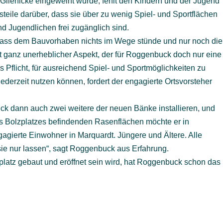
ß Glienicke eingeweiht wurde, fehlt den Kindern und der Jugend
teile darüber, dass sie über zu wenig Spiel- und Sportflächen
d Jugendlichen frei zugänglich sind.
 dass dem Bauvorhaben nichts im Wege stünde und nur noch die
t ganz unerheblicher Aspekt, der für Roggenbuck doch nur eine
s Pflicht, für ausreichend Spiel- und Sportmöglichkeiten zu
ederzeit nutzen können, fordert der engagierte Ortsvorsteher
 dann auch zwei weitere der neuen Bänke installieren, und
s Bolzplatzes befindenden Rasenflächen möchte er in
gagierte Einwohner in Marquardt. Jüngere und Ältere. Alle
e nur lassen“, sagt Roggenbuck aus Erfahrung.
platz gebaut und eröffnet sein wird, hat Roggenbuck schon das