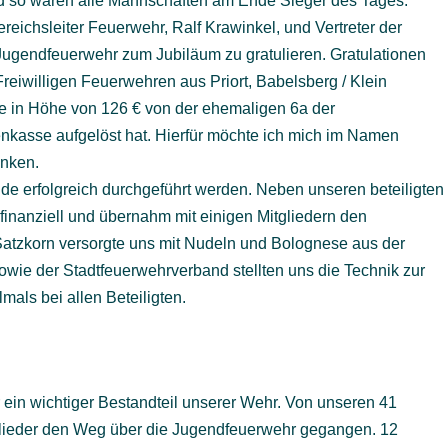
d so waren alle Mannschaften am Ende Sieger des Tages.
eichsleiter Feuerwehr, Ralf Krawinkel, und Vertreter der
ugendfeuerwehr zum Jubiläum zu gratulieren. Gratulationen
eiwilligen Feuerwehren aus Priort, Babelsberg / Klein
 in Höhe von 126 € von der ehemaligen 6a der
nkasse aufgelöst hat. Hierfür möchte ich mich im Namen
anken.
de erfolgreich durchgeführt werden. Neben unseren beteiligten
 finanziell und übernahm mit einigen Mitgliedern den
Satzkorn versorgte uns mit Nudeln und Bolognese aus der
ie der Stadtfeuerwehrverband stellten uns die Technik zur
mals bei allen Beteiligten.
ein wichtiger Bestandteil unserer Wehr. Von unseren 41
tglieder den Weg über die Jugendfeuerwehr gegangen. 12